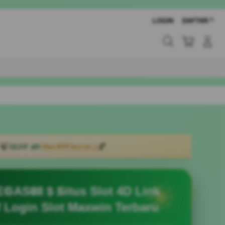
LOGIN
DAFTAR
Cari
Troli
Login/Sign-Up
Cari
Juni Sampai 15 Juni 2026
954.638 Komentar Member
Rating Pe
🍂
🍃
SLOT 4D
lihat RTP hari ini ↓
·
AS88 $ Situs Slot 4D Link
if Login Slot Maxwin Terbaru