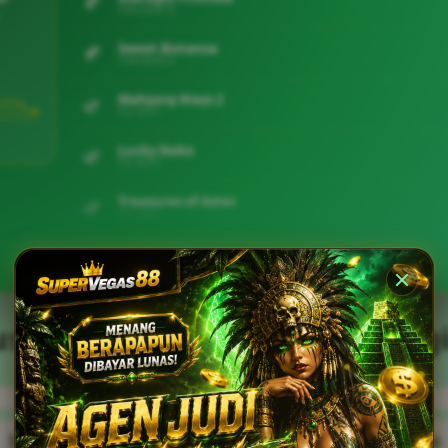
Sweet Bonanza
🍂
PRAGMATIC
Mahjong Ways 2
🌿
PG SOFT
Lucky Neko
🌿
PG SOFT
Treasures of Aztec
🌿
PG SOFT
Hot Hot Fruit
🍁
HABANERO
Angka di atas hanyalah catatan ringkas; bermain tetap perlu kepala dingin.
Koi Gate
🍁
HABANERO
Gates of Olympus
🍂
Slot 4D Link Alternatif Log
PRAGMATIC
Starlight Princess
🍂
PRAGMATIC
MINIMAL DEPOSIT
MINIMAL WITHDR
Sweet Bonanza
🍂
PRAGMATIC
10.000 Ribu
25.000 Ribu