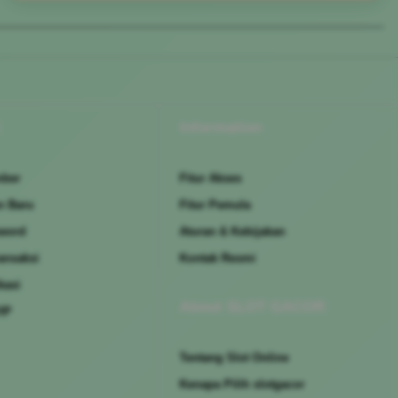
Information
mber
Fitur Akses
n Baru
Fitur Pemula
word
Aturan & Kebijakan
ansaksi
Kontak Resmi
ikasi
About SLOT GACOR
IP
Tentang Slot Online
Kenapa Pilih slotgacor