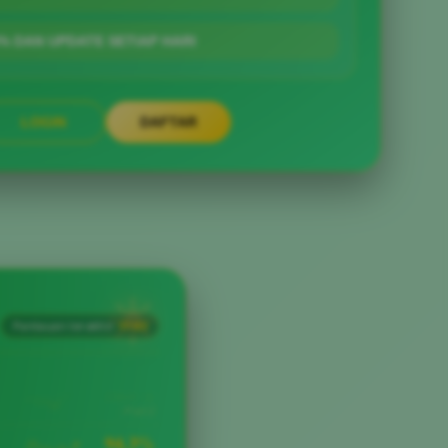
% DAN UPDATE SETIAP HARI
LOGIN
DAFTAR
Pantauan terakhir
17:03
98.0%
↗ +3.2
94.3%
↗ +8.4