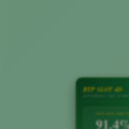
Layer Popup Close
RTP SLOT 4D
DIPERBARUI TIAP 15 ME
RATA-RATA HARI I
91.4