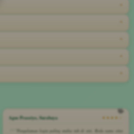
akun buat kejar jackpot, link alternatif ini ibarat pintu belakang yang
⌃
nya lebih interaktif dan RTP-nya (Return to Player) rata-rata di atas
⌃
uga lebih sering terasa, terutama malam hari.
u aman, uang kamu juga aman. Banyak kok cerita member yang tiba-tiba
⌃
juannya biar kamu bisa sambil ngulik pola game-nya dulu. Tapi ingat ya,
⌃
g balik modal plus untung gede.
ilannya gak akan berantakan atau ngelag. Tinggal colong wifi atau pakai
⌃
 bisa kejar di mana pun kamu berada.
luang gede. Tapi buat mastiin, pas kamu sukses login lewat link terbaru
 Kalau ada game 4D yang persentasenya nyentuh angka 95% ke atas, itu
atan tanda-tanda pecah bonus baru kita gas pol!
Agus Prasetyo, Surabaya
★★★★☆
"Pengalaman login paling mulus tuh di sini. Beda sama situs