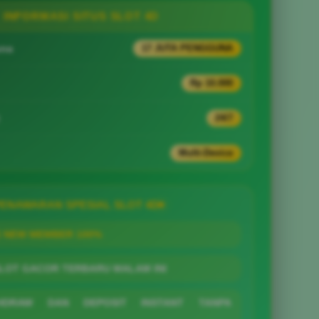
INFORMASI SITUS SLOT 4D
una
17 JUTA PENGGUNA
Rp 10.000
24/7
Multi-Device
ENAWARAN SPESIAL SLOT 4D
 NEW MEMBER 100%
SLOT GACOR TERBARU MALAM INI
HDRAW DAN DEPOSIT INSTANT TANPA