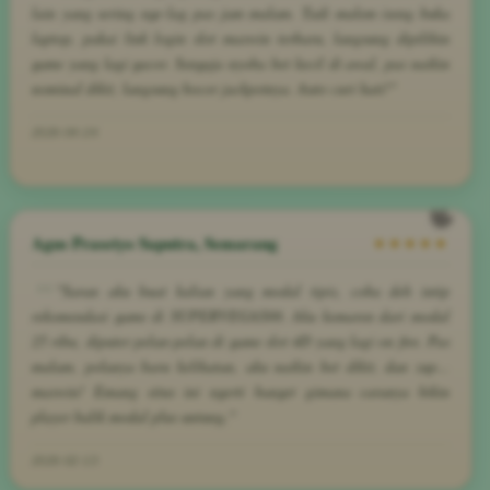
lain yang sering nge-lag pas jam malam. Tadi malem iseng buka
laptop, pakai link login slot maxwin terbaru, langsung dipilihin
game yang lagi gacor. Sengaja nyoba bet kecil di awal, pas naikin
nominal dikit, langsung bocor jackpotnya. Auto curi hati!"
2026-04-24
Agus Prasetyo Saputra, Semarang
★★★★★
"Saran aku buat kalian yang modal tipis, coba deh intip
rekomendasi game di SUPERVEGAS88. Aku kemaren dari modal
25 ribu, diputer pelan-pelan di game slot 4D yang lagi on fire. Pas
malam, polanya baru kelihatan, aku naikin bet dikit, dan zup...
maxwin! Emang situs ini ngerti banget gimana caranya bikin
player balik modal plus untung."
2026-02-13