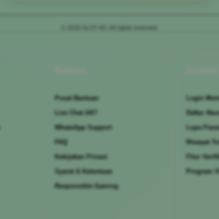
© 2026 SLOT 4D. All rights reserved.
Support
Account
Pusat Bantuan
Login Me
Live Chat 24/7
Daftar Aku
k
WhatsApp Support
Lupa Pass
FAQ
Riwayat Tr
Kebijakan Privasi
Fitur Verif
Syarat & Ketentuan
Program V
Responsible Gaming